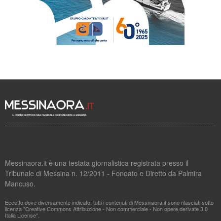
Messinaora.it è una testata giornalistica registrata presso il
Tribunale di Messina n. 12/2011 - Fondato e Diretto da Palmira
Mancuso.
Eccetto dove diversamente indicato, tutti i contenuti di Messinaora.it sono rilasciati sotto
licenza "Creative Commons Attribuzione - Non commerciale - Non opere derivate 3.0
Italia License".