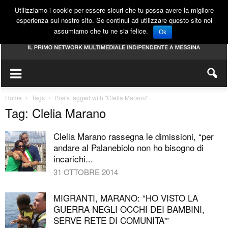
Utilizziamo i cookie per essere sicuri che tu possa avere la migliore
esperienza sul nostro sito. Se continui ad utilizzare questo sito noi
assumiamo che tu ne sia felice.
Ok
Home
Tags
Posts tagged with "Clelia Marano"
Tag: Clelia Marano
Clelia Marano rassegna le dimissioni, “per
andare al Palanebiolo non ho bisogno di
incarichi...
31 OTTOBRE 2014
MIGRANTI, MARANO: “HO VISTO LA
GUERRA NEGLI OCCHI DEI BAMBINI,
SERVE RETE DI COMUNITA'”