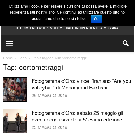
Utilizziamo i cookie per essere sicuri che tu possa avere la migliore
esperienza sul nostro sito. Se continui ad utilizzare questo sito noi
assumiamo che tu ne sia felice.
Ok
Home
Tags
Posts tagged with "cortometraggi"
Tag: cortometraggi
Fotogramma d’Oro: vince l’iraniano “Are you
volleyball” di Mohammad Bakhshi
26 MAGGIO 2019
Fotogramma d’Oro: sabato 25 maggio gli
eventi conclusivi della 51esima edizione
23 MAGGIO 2019