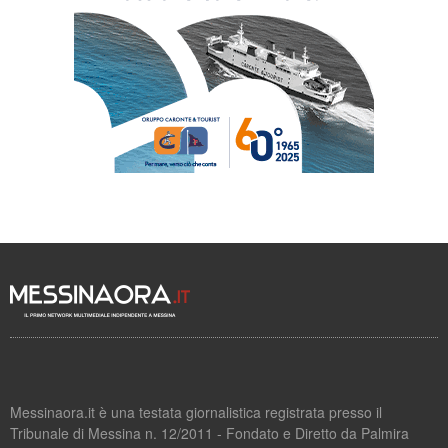
Messinaora.it è una testata giornalistica registrata presso il
Tribunale di Messina n. 12/2011 - Fondato e Diretto da Palmira