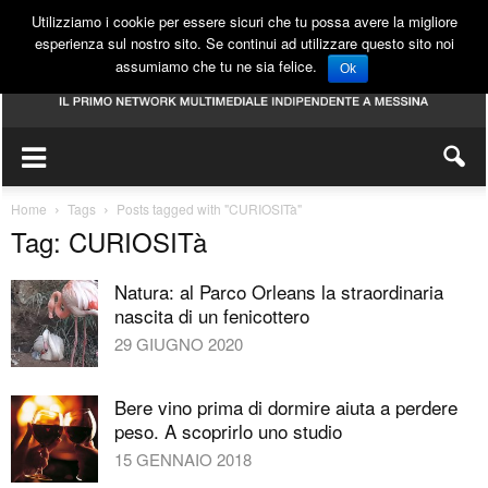
Utilizziamo i cookie per essere sicuri che tu possa avere la migliore
esperienza sul nostro sito. Se continui ad utilizzare questo sito noi
assumiamo che tu ne sia felice.
Ok
Home
Tags
Posts tagged with "CURIOSITà"
Tag: CURIOSITà
Natura: al Parco Orleans la straordinaria
nascita di un fenicottero
29 GIUGNO 2020
Bere vino prima di dormire aiuta a perdere
peso. A scoprirlo uno studio
15 GENNAIO 2018