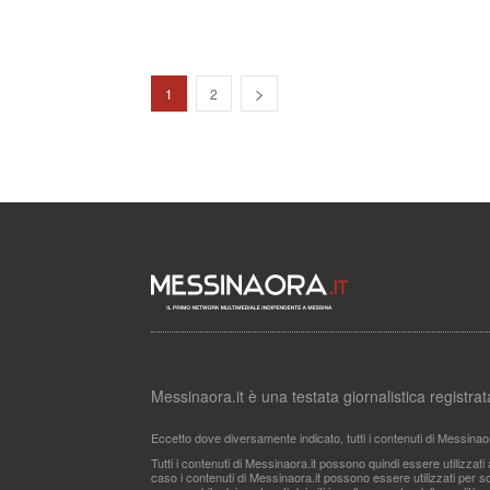
1
2
Messinaora.it è una testata giornalistica registr
Eccetto dove diversamente indicato, tutti i contenuti di Messinao
Tutti i contenuti di Messinaora.it possono quindi essere utilizzat
caso i contenuti di Messinaora.it possono essere utilizzati per sco