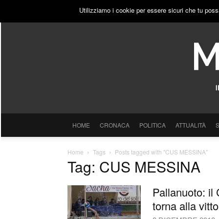
GIOVEDÌ, 6 AGOSTO 2026
ACCEDI
PUBBLICITÀ
Utilizziamo i cookie per essere sicuri che tu poss
HOME
CRONACA
POLITICA
ATTUALITÀ
Home
Tags
Posts tagged with "CUS MESSINA"
Tag: CUS MESSINA
Pallanuoto: i
torna alla vitto