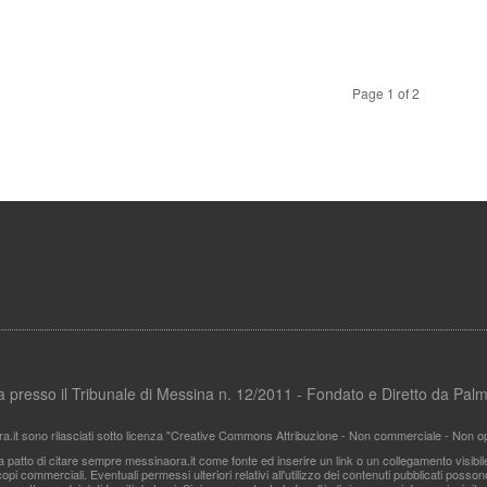
Page 1 of 2
ata presso il Tribunale di Messina n. 12/2011 - Fondato e Diretto da Pa
ra.it sono rilasciati sotto licenza "Creative Commons Attribuzione - Non commerciale - Non ope
i a patto di citare sempre messinaora.it come fonte ed inserire un link o un collegamento visibi
pi commerciali. Eventuali permessi ulteriori relativi all'utilizzo dei contenuti pubblicati posso