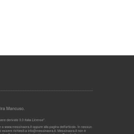
lmira Mancuso.
re derivate 3.0 Italia License".
le a www.messinaora.it oppure alla pagina dell'articolo. In nessun
no essere richiesti a
info@messinaora.it
. Messinaora.it non è