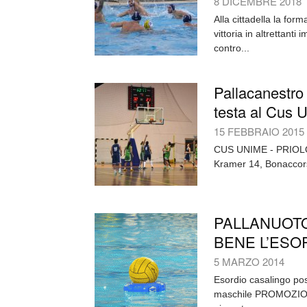
8 DICEMBRE 2018
Alla cittadella la for
vittoria in altrettanti
contro...
Pallacanestro 
testa al Cus
15 FEBBRAIO 2015
CUS UNIME - PRIOLO 7
Kramer 14, Bonaccorsi
PALLANUOTO
BENE L’ESO
5 MARZO 2014
Esordio casalingo po
maschile PROMOZIONE. 