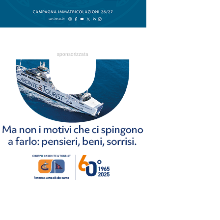
sponsorizzata