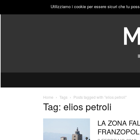
VENERDÌ, 7 AGOSTO 2026
ACCEDI
PUBBLICITÀ
Utilizziamo i cookie per essere sicuri che tu poss
Home
Tags
Posts tagged with "elios petroli"
Tag: elios petroli
LA ZONA FA
FRANZOPOLI: