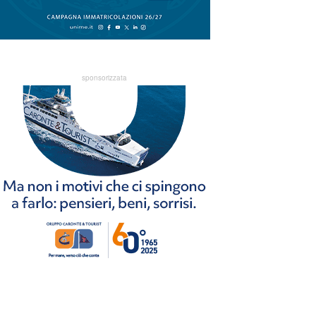
sponsorizzata