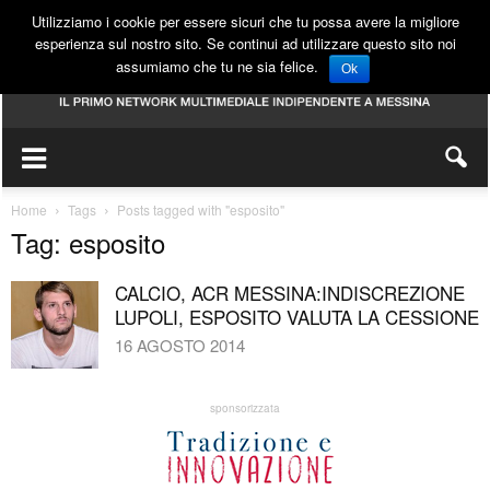
Utilizziamo i cookie per essere sicuri che tu possa avere la migliore
esperienza sul nostro sito. Se continui ad utilizzare questo sito noi
assumiamo che tu ne sia felice.
Ok
Home
Tags
Posts tagged with "esposito"
Tag: esposito
CALCIO, ACR MESSINA:INDISCREZIONE
LUPOLI, ESPOSITO VALUTA LA CESSIONE
16 AGOSTO 2014
sponsorizzata