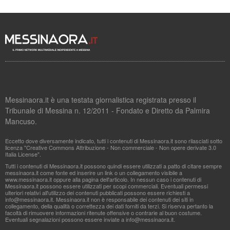
Messinaora.it è una testata giornalistica registrata presso il
Tribunale di Messina n. 12/2011 - Fondato e Diretto da Palmira
Mancuso.
Eccetto dove diversamente indicato, tutti i contenuti di Messinaora.it sono rilasciati sotto
licenza "Creative Commons Attribuzione - Non commerciale - Non opere derivate 3.0
Italia License".
Tutti i contenuti di Messinaora.it possono quindi essere utilizzati a patto di citare sempre
messinaora.it come fonte ed inserire un link o un collegamento visibile a
www.messinaora.it oppure alla pagina dell'articolo. In nessun caso i contenuti di
Messinaora.it possono essere utilizzati per scopi commerciali. Eventuali permessi
ulteriori relativi all'utilizzo dei contenuti pubblicati possono essere richiesti a
info@messinaora.it
. Messinaora.it non è responsabile dei contenuti dei siti in
collegamento, della qualità o correttezza dei dati forniti da terzi. Si riserva pertanto la
facoltà di rimuovere informazioni ritenute offensive o contrarie al buon costume.
Eventuali segnalazioni possono essere inviate a
info@messinaora.it
.