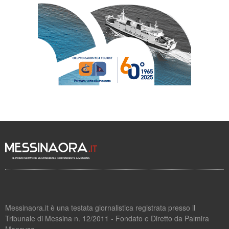
Messinaora.it è una testata giornalistica registrata presso il
Tribunale di Messina n. 12/2011 - Fondato e Diretto da Palmira
Mancuso.