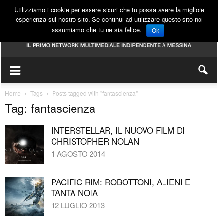
Utilizziamo i cookie per essere sicuri che tu possa avere la migliore
esperienza sul nostro sito. Se continui ad utilizzare questo sito noi
assumiamo che tu ne sia felice.
Ok
Home
Tags
Posts tagged with "fantascienza"
Tag: fantascienza
INTERSTELLAR, IL NUOVO FILM DI
CHRISTOPHER NOLAN
1 AGOSTO 2014
PACIFIC RIM: ROBOTTONI, ALIENI E
TANTA NOIA
12 LUGLIO 2013