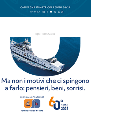
sponsorizzata