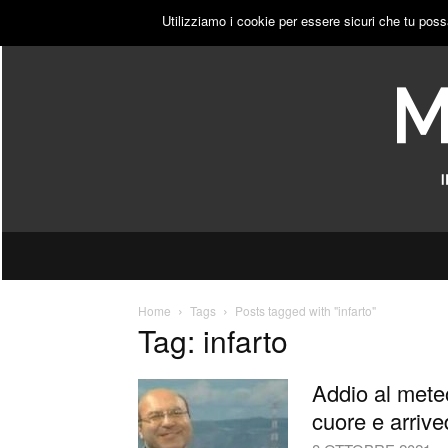
SABATO, 8 AGOSTO 2026
ACCEDI
PUBBLICITÀ
Utilizziamo i cookie per essere sicuri che tu poss
Home
Tags
Posts tagged with "infarto"
Tag: infarto
Addio al mete
cuore e arrive