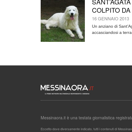
SANT’AGATA
COLPITO DA
16 GENNAIO 2013
Un anziano di Sant’Agat
accasciandosi a terra 
Messinaora.it è una testata giornalistica registr
Eccetto dove diversamente indicato, tutti i contenuti di Messinao