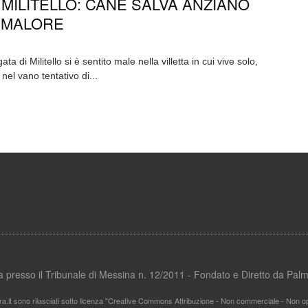
 MILITELLO: CANE SALVA ANZIANO
 MALORE
a di Militello si è sentito male nella villetta in cui vive solo,
nel vano tentativo di...
ata presso il Tribunale di Messina n. 12/2011 - Fondato e Diretto da Pa
ra.it sono rilasciati sotto licenza "Creative Commons Attribuzione - Non commerciale - Non ope