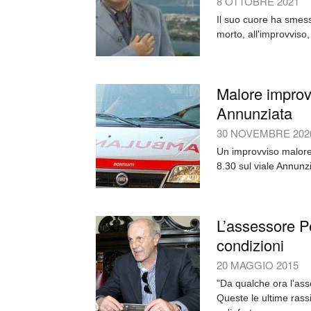
8 OTTOBRE 2021
Il suo cuore ha smess
morto, all'improvviso,
Malore improvv
Annunziata
30 NOVEMBRE 202
Un improvviso malore 
8.30 sul viale Annunzia
L’assessore Pe
condizioni
20 MAGGIO 2015
"Da qualche ora l'as
Queste le ultime rassi