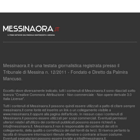
Messinaora.it è una testata giornalistica registrata presso il
Tribunale di Messina n. 12/2011 - Fondato e Diretto da Palmira
Mancuso.
Eccetto dove diversamente indicato, tutti i contenuti di Messinaora.it sono rilasciati sotto
licenza "Creative Commons Attribuzione - Non commerciale - Non opere derivate 3.0
Italia License".
Tutti i contenuti di Messinaora.it possono quindi essere utilizzati a patto di citare sempre
messinaora.it come fonte ed inserire un link o un collegamento visibile a
www.messinaora.it oppure alla pagina dell'articolo. In nessun caso i contenuti di
Messinaora.it possono essere utilizzati per scopi commerciali. Eventuali permessi
ulteriori relativi all'utilizzo dei contenuti pubblicati possono essere richiesti a
info@messinaora.it
. Messinaora.it non è responsabile dei contenuti dei siti in
collegamento, della qualità o correttezza dei dati forniti da terzi. Si riserva pertanto la
facoltà di rimuovere informazioni ritenute offensive o contrarie al buon costume.
Eventuali segnalazioni possono essere inviate a
info@messinaora.it
.