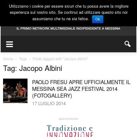
Utilizziamo i cookie per essere sicuri che tu possa avere la migliore
esperienza sul nostro sito. Se continui ad utilizzare questo sito noi
assumiamo che tu ne sia felice.
Ok
Home
Tags
Posts tagged with "Jacopo Albini"
Tag: Jacopo Albini
PAOLO FRESU APRE UFFICIALMENTE IL
MESSINA SEA JAZZ FESTIVAL 2014
(FOTOGALLERY)
17 LUGLIO 2014
sponsorizzata