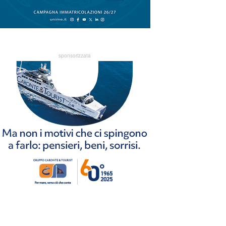
sponsorizzata