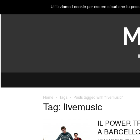
LUNEDÌ, 10 AGOSTO 2026
ACCEDI
PUBBLICITÀ
Utilizziamo i cookie per essere sicuri che tu poss
Home
Tags
Posts tagged with "livemusic"
Tag: livemusic
IL POWER T
A BARCELLO