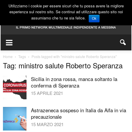
Utilizziamo i cookie per essere sicuri che tu possa avere la migliore
esperienza sul nostro sito. Se continui ad utilizzare questo sito noi
assumiamo che tu ne sia felice.
Ok
Home
Tags
Posts tagged with "ministro salute Roberto Speranza"
Tag: ministro salute Roberto Speranza
Sicilia in zona rossa, manca soltanto la
conferma di Speranza
15 APRILE 2021
Astrazeneca sospeso in Italia da Aifa in via
precauzionale
15 MARZO 2021