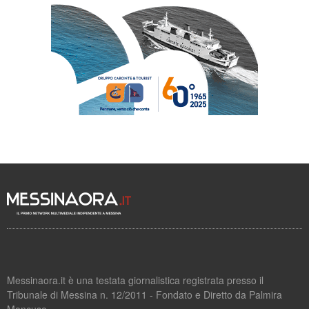
Messinaora.it è una testata giornalistica registrata presso il
Tribunale di Messina n. 12/2011 - Fondato e Diretto da Palmira
Mancuso.