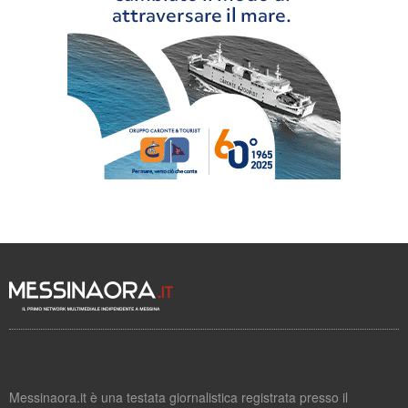
Messinaora.it è una testata giornalistica registrata presso il