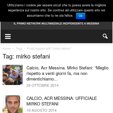
Utilizziamo i cookie per essere sicuri che tu possa avere la migliore
esperienza sul nostro sito. Se continui ad utilizzare questo sito noi
assumiamo che tu ne sia felice.
Ok
Home
Tags
Posts tagged with "mirko stefani"
Tag: mirko stefani
Calcio, Acr Messina. Mirko Stefani: “Meglio
rispetto a venti giorni fa, ma non
dimentichiamo...
24 OTTOBRE 2014
CALCIO, ACR MESSINA: UFFICIALE
MIRKO STEFANI
19 AGOSTO 2014