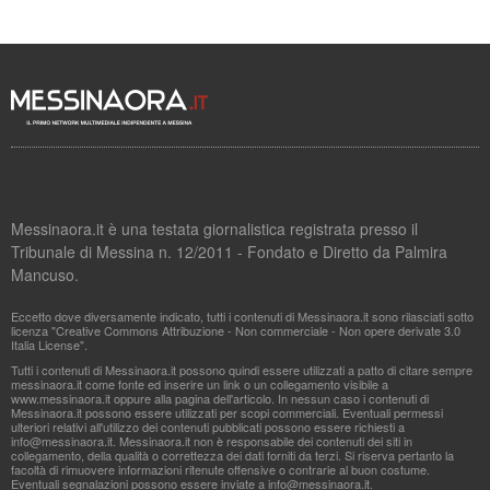
Messinaora.it è una testata giornalistica registrata presso il
Tribunale di Messina n. 12/2011 - Fondato e Diretto da Palmira
Mancuso.
Eccetto dove diversamente indicato, tutti i contenuti di Messinaora.it sono rilasciati sotto
licenza "Creative Commons Attribuzione - Non commerciale - Non opere derivate 3.0
Italia License".
Tutti i contenuti di Messinaora.it possono quindi essere utilizzati a patto di citare sempre
messinaora.it come fonte ed inserire un link o un collegamento visibile a
www.messinaora.it oppure alla pagina dell'articolo. In nessun caso i contenuti di
Messinaora.it possono essere utilizzati per scopi commerciali. Eventuali permessi
ulteriori relativi all'utilizzo dei contenuti pubblicati possono essere richiesti a
info@messinaora.it
. Messinaora.it non è responsabile dei contenuti dei siti in
collegamento, della qualità o correttezza dei dati forniti da terzi. Si riserva pertanto la
facoltà di rimuovere informazioni ritenute offensive o contrarie al buon costume.
Eventuali segnalazioni possono essere inviate a
info@messinaora.it
.