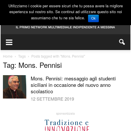
Utilizziamo i cookie per essere sicuri che tu possa avere la migliore
esperienza sul nostro sito. Se continui ad utilizzare questo sito noi
assumiamo che tu ne sia felice.
Ok
Home
Tags
Posts tagged with "Mons. Pennisi"
Tag: Mons. Pennisi
Mons. Pennisi: messaggio agli studenti
siciliani in occasione del nuovo anno
scolastico
12 SETTEMBRE 2019
sponsorizzata