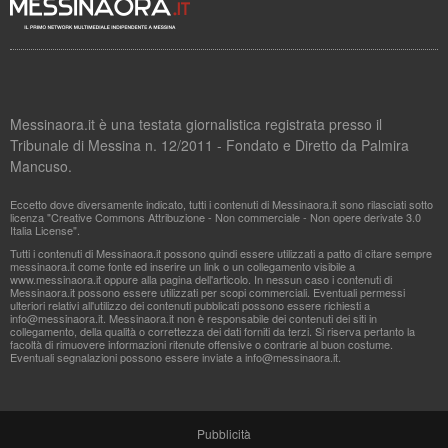
Messinaora.it è una testata giornalistica registrata presso il
Tribunale di Messina n. 12/2011 - Fondato e Diretto da Palmira
Mancuso.
Eccetto dove diversamente indicato, tutti i contenuti di Messinaora.it sono rilasciati sotto
licenza "Creative Commons Attribuzione - Non commerciale - Non opere derivate 3.0
Italia License".
Tutti i contenuti di Messinaora.it possono quindi essere utilizzati a patto di citare sempre
messinaora.it come fonte ed inserire un link o un collegamento visibile a
www.messinaora.it oppure alla pagina dell'articolo. In nessun caso i contenuti di
Messinaora.it possono essere utilizzati per scopi commerciali. Eventuali permessi
ulteriori relativi all'utilizzo dei contenuti pubblicati possono essere richiesti a
info@messinaora.it
. Messinaora.it non è responsabile dei contenuti dei siti in
collegamento, della qualità o correttezza dei dati forniti da terzi. Si riserva pertanto la
facoltà di rimuovere informazioni ritenute offensive o contrarie al buon costume.
Eventuali segnalazioni possono essere inviate a
info@messinaora.it
.
Pubblicità