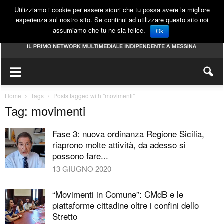
Utilizziamo i cookie per essere sicuri che tu possa avere la migliore
esperienza sul nostro sito. Se continui ad utilizzare questo sito noi
assumiamo che tu ne sia felice.
Ok
Home
Tags
Posts tagged with "movimenti"
Tag: movimenti
Fase 3: nuova ordinanza Regione Sicilia,
riaprono molte attività, da adesso si
possono fare...
13 GIUGNO 2020
“Movimenti in Comune”: CMdB e le
piattaforme cittadine oltre i confini dello
Stretto