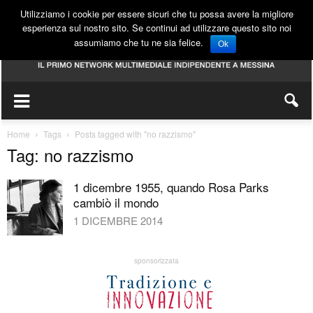
Utilizziamo i cookie per essere sicuri che tu possa avere la migliore
esperienza sul nostro sito. Se continui ad utilizzare questo sito noi
assumiamo che tu ne sia felice.
Ok
Home
Tags
Posts tagged with "no razzismo"
Tag: no razzismo
1 dicembre 1955, quando Rosa Parks
cambiò il mondo
1 DICEMBRE 2014
sponsorizzata