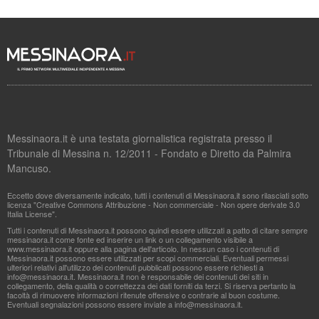
Messinaora.it è una testata giornalistica registrata presso il
Tribunale di Messina n. 12/2011 - Fondato e Diretto da Palmira
Mancuso.
Eccetto dove diversamente indicato, tutti i contenuti di Messinaora.it sono rilasciati sotto
licenza "Creative Commons Attribuzione - Non commerciale - Non opere derivate 3.0
Italia License".
Tutti i contenuti di Messinaora.it possono quindi essere utilizzati a patto di citare sempre
messinaora.it come fonte ed inserire un link o un collegamento visibile a
www.messinaora.it oppure alla pagina dell'articolo. In nessun caso i contenuti di
Messinaora.it possono essere utilizzati per scopi commerciali. Eventuali permessi
ulteriori relativi all'utilizzo dei contenuti pubblicati possono essere richiesti a
info@messinaora.it
. Messinaora.it non è responsabile dei contenuti dei siti in
collegamento, della qualità o correttezza dei dati forniti da terzi. Si riserva pertanto la
facoltà di rimuovere informazioni ritenute offensive o contrarie al buon costume.
Eventuali segnalazioni possono essere inviate a
info@messinaora.it
.