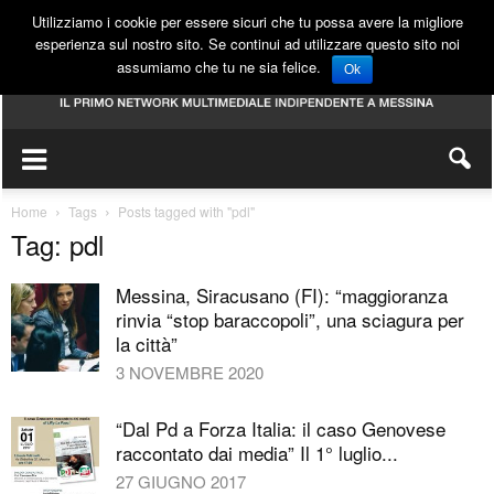
Utilizziamo i cookie per essere sicuri che tu possa avere la migliore
esperienza sul nostro sito. Se continui ad utilizzare questo sito noi
assumiamo che tu ne sia felice.
Ok
Home
Tags
Posts tagged with "pdl"
Tag: pdl
Messina, Siracusano (FI): “maggioranza
rinvia “stop baraccopoli”, una sciagura per
la città”
3 NOVEMBRE 2020
“Dal Pd a Forza Italia: il caso Genovese
raccontato dai media” Il 1° luglio...
27 GIUGNO 2017