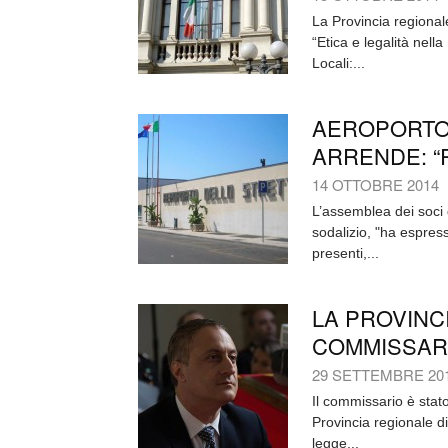
La Provincia regiona
“Etica e legalità nell
Locali:...
AEROPORTO 
ARRENDE: “
14 OTTOBRE 2014
L’assemblea dei soci
sodalizio, "ha espres
presenti,...
LA PROVINC
COMMISSAR
29 SETTEMBRE 20
Il commissario è stat
Provincia regionale d
legge...