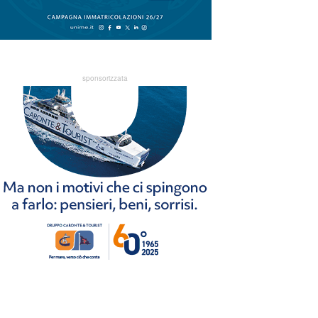
sponsorizzata