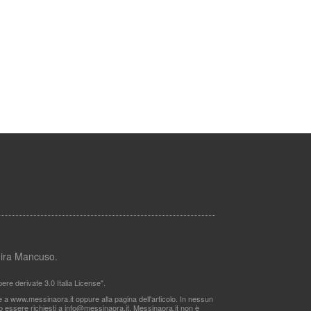
lmira Mancuso.
re derivate 3.0 Italia License".
le a www.messinaora.it oppure alla pagina dell'articolo. In nessun
no essere richiesti a
info@messinaora.it
. Messinaora.it non è