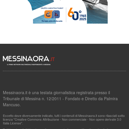
Messinaora.it è una testata giornalistica registrata presso il
Tribunale di Messina n. 12/2011 - Fondato e Diretto da Palmira
Mancuso.
Eccetto dove diversamente indicato, tutti i contenuti di Messinaora.it sono rilasciati sotto
licenza "Creative Commons Attribuzione - Non commerciale - Non opere derivate 3.0
Italia License".