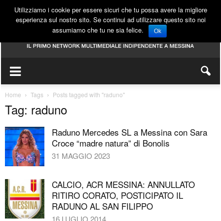
Utilizziamo i cookie per essere sicuri che tu possa avere la migliore
esperienza sul nostro sito. Se continui ad utilizzare questo sito noi
assumiamo che tu ne sia felice.
Ok
Home
Tags
Posts tagged with "raduno"
Tag: raduno
Raduno Mercedes SL a Messina con Sara
Croce “madre natura” di Bonolis
31 MAGGIO 2023
CALCIO, ACR MESSINA: ANNULLATO
RITIRO CORATO, POSTICIPATO IL
RADUNO AL SAN FILIPPO
16 LUGLIO 2014