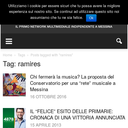
Utilizziamo i cookie per essere sicuri che tu possa avere la migliore
esperienza sul nostro sito. Se continui ad utilizzare questo sito noi
assumiamo che tu ne sia felice.
Ok
Home
Tags
Posts tagged with "ramires"
Tag: ramires
Chi fermerà la musica? La proposta del
Conservatorio per una “rete” musicale a
Messina
16 OTTOBRE 2016
IL “FELICE” ESITO DELLE PRIMARIE:
CRONACA DI UNA VITTORIA ANNUNCIATA
15 APRILE 2013