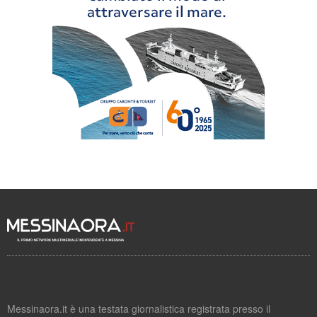
Messinaora.it è una testata giornalistica registrata presso il