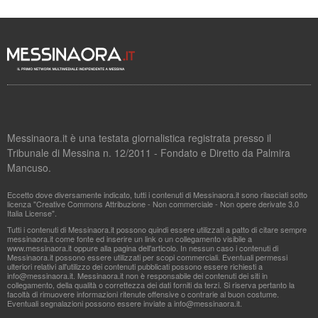
Messinaora.it è una testata giornalistica registrata presso il
Tribunale di Messina n. 12/2011 - Fondato e Diretto da Palmira
Mancuso.
Eccetto dove diversamente indicato, tutti i contenuti di Messinaora.it sono rilasciati sotto
licenza "Creative Commons Attribuzione - Non commerciale - Non opere derivate 3.0
Italia License".
Tutti i contenuti di Messinaora.it possono quindi essere utilizzati a patto di citare sempre
messinaora.it come fonte ed inserire un link o un collegamento visibile a
www.messinaora.it oppure alla pagina dell'articolo. In nessun caso i contenuti di
Messinaora.it possono essere utilizzati per scopi commerciali. Eventuali permessi
ulteriori relativi all'utilizzo dei contenuti pubblicati possono essere richiesti a
info@messinaora.it
. Messinaora.it non è responsabile dei contenuti dei siti in
collegamento, della qualità o correttezza dei dati forniti da terzi. Si riserva pertanto la
facoltà di rimuovere informazioni ritenute offensive o contrarie al buon costume.
Eventuali segnalazioni possono essere inviate a
info@messinaora.it
.