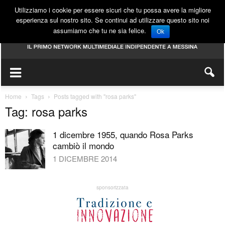
Utilizziamo i cookie per essere sicuri che tu possa avere la migliore
esperienza sul nostro sito. Se continui ad utilizzare questo sito noi
assumiamo che tu ne sia felice.
Ok
Home
Tags
Posts tagged with "rosa parks"
Tag: rosa parks
1 dicembre 1955, quando Rosa Parks
cambiò il mondo
1 DICEMBRE 2014
sponsorizzata