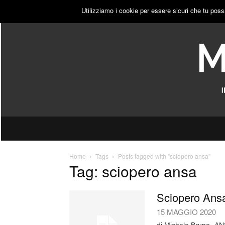
DOMENICA, 9 AGOSTO 2026
ACCEDI
PUBBLICITÀ
Utilizziamo i cookie per essere sicuri che tu poss
Home
Tags
Posts tagged with "sciopero ansa"
Tag: sciopero ansa
Sciopero Ansa
15 MAGGIO 2020