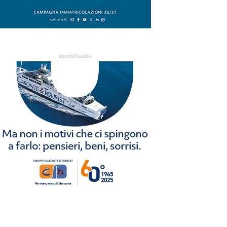
sponsorizzata