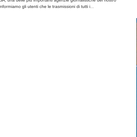
A, una delle più importanti agenzie giornalistiche del nostro
formiamo gli utenti che le trasmissioni di tutti i...