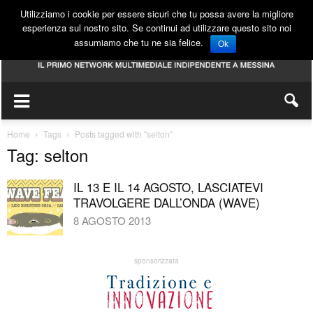
Utilizziamo i cookie per essere sicuri che tu possa avere la migliore
esperienza sul nostro sito. Se continui ad utilizzare questo sito noi
assumiamo che tu ne sia felice.
Ok
Home
Tags
Posts tagged with "selton"
Tag: selton
IL 13 E IL 14 AGOSTO, LASCIATEVI
TRAVOLGERE DALL’ONDA (WAVE)
8 AGOSTO 2013
sponsorizzata