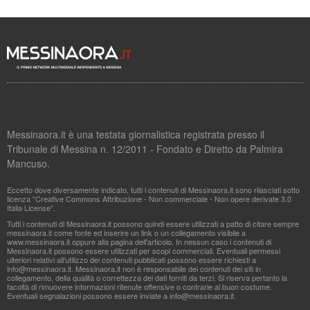
Messinaora.it è una testata giornalistica registrata presso il
Tribunale di Messina n. 12/2011 - Fondato e Diretto da Palmira
Mancuso.
Eccetto dove diversamente indicato, tutti i contenuti di Messinaora.it sono rilasciati sotto
licenza "Creative Commons Attribuzione - Non commerciale - Non opere derivate 3.0
Italia License".
Tutti i contenuti di Messinaora.it possono quindi essere utilizzati a patto di citare sempre
messinaora.it come fonte ed inserire un link o un collegamento visibile a
www.messinaora.it oppure alla pagina dell'articolo. In nessun caso i contenuti di
Messinaora.it possono essere utilizzati per scopi commerciali. Eventuali permessi
ulteriori relativi all'utilizzo dei contenuti pubblicati possono essere richiesti a
info@messinaora.it
. Messinaora.it non è responsabile dei contenuti dei siti in
collegamento, della qualità o correttezza dei dati forniti da terzi. Si riserva pertanto la
facoltà di rimuovere informazioni ritenute offensive o contrarie al buon costume.
Eventuali segnalazioni possono essere inviate a
info@messinaora.it
.