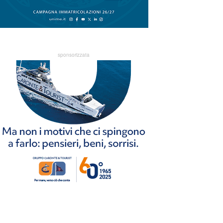
sponsorizzata