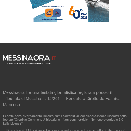
Messinaora.it è una testata giornalistica registrata presso il
Tribunale di Messina n. 12/2011 - Fondato e Diretto da Palmira
Mancuso.
Eccetto dove diversamente indicato, tutti i contenuti di Messinaora.it sono rilasciati sotto
licenza "Creative Commons Attribuzione - Non commerciale - Non opere derivate 3.0
Italia License".
Tutti i contenuti di Messinaora.it possono quindi essere utilizzati a patto di citare sempre