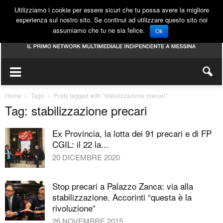
Utilizziamo i cookie per essere sicuri che tu possa avere la migliore
esperienza sul nostro sito. Se continui ad utilizzare questo sito noi
assumiamo che tu ne sia felice.
Ok
Home
Tags
Posts tagged with "stabilizzazione precari"
Tag: stabilizzazione precari
Ex Provincia, la lotta dei 91 precari e di FP
CGIL: il 22 la...
20 DICEMBRE 2020
Stop precari a Palazzo Zanca: via alla
stabilizzazione. Accorinti “questa è la
rivoluzione”
26 NOVEMBRE 2015