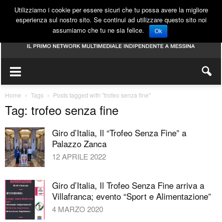
Utilizziamo i cookie per essere sicuri che tu possa avere la migliore
esperienza sul nostro sito. Se continui ad utilizzare questo sito noi
assumiamo che tu ne sia felice.
Ok
Home
Tags
Posts tagged with "trofeo senza fine"
Tag: trofeo senza fine
Giro d’Italia, Il “Trofeo Senza Fine” a
Palazzo Zanca
12 APRILE 2022
Giro d’Italia, Il Trofeo Senza Fine arriva a
Villafranca; evento “Sport e Alimentazione”
4 MARZO 2020