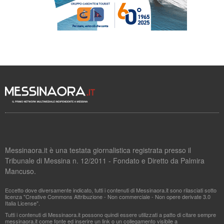
Messinaora.it è una testata giornalistica registrata presso il
Tribunale di Messina n. 12/2011 - Fondato e Diretto da Palmira
Mancuso.
Eccetto dove diversamente indicato, tutti i contenuti di Messinaora.it sono rilasciati sotto
licenza "Creative Commons Attribuzione - Non commerciale - Non opere derivate 3.0
Italia License".
Tutti i contenuti di Messinaora.it possono quindi essere utilizzati a patto di citare sempre
messinaora.it come fonte ed inserire un link o un collegamento visibile a