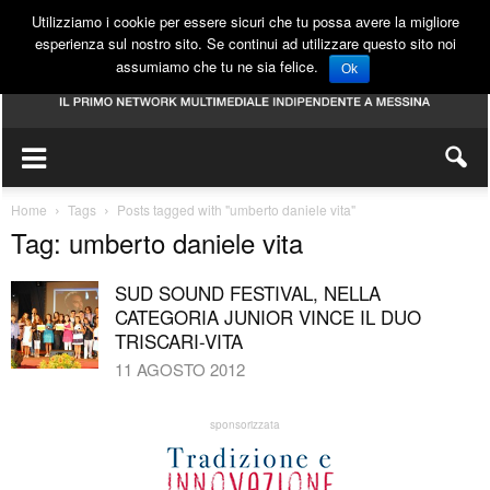
Utilizziamo i cookie per essere sicuri che tu possa avere la migliore
esperienza sul nostro sito. Se continui ad utilizzare questo sito noi
assumiamo che tu ne sia felice.
Ok
Home
Tags
Posts tagged with "umberto daniele vita"
Tag: umberto daniele vita
SUD SOUND FESTIVAL, NELLA
CATEGORIA JUNIOR VINCE IL DUO
TRISCARI-VITA
11 AGOSTO 2012
sponsorizzata