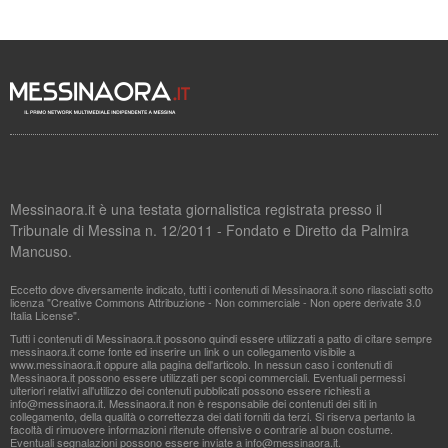
Messinaora.it è una testata giornalistica registrata presso il
Tribunale di Messina n. 12/2011 - Fondato e Diretto da Palmira
Mancuso.
Eccetto dove diversamente indicato, tutti i contenuti di Messinaora.it sono rilasciati sotto
licenza "Creative Commons Attribuzione - Non commerciale - Non opere derivate 3.0
Italia License".
Tutti i contenuti di Messinaora.it possono quindi essere utilizzati a patto di citare sempre
messinaora.it come fonte ed inserire un link o un collegamento visibile a
www.messinaora.it oppure alla pagina dell'articolo. In nessun caso i contenuti di
Messinaora.it possono essere utilizzati per scopi commerciali. Eventuali permessi
ulteriori relativi all'utilizzo dei contenuti pubblicati possono essere richiesti a
info@messinaora.it
. Messinaora.it non è responsabile dei contenuti dei siti in
collegamento, della qualità o correttezza dei dati forniti da terzi. Si riserva pertanto la
facoltà di rimuovere informazioni ritenute offensive o contrarie al buon costume.
Eventuali segnalazioni possono essere inviate a
info@messinaora.it
.