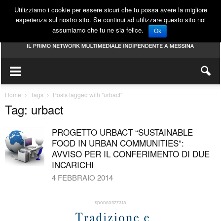
Utilizziamo i cookie per essere sicuri che tu possa avere la migliore
esperienza sul nostro sito. Se continui ad utilizzare questo sito noi
assumiamo che tu ne sia felice.
Ok
Home
Tags
Posts tagged with "urbact"
Tag: urbact
PROGETTO URBACT “SUSTAINABLE
FOOD IN URBAN COMMUNITIES”:
AVVISO PER IL CONFERIMENTO DI DUE
INCARICHI
4 FEBBRAIO 2014
sponsorizzata