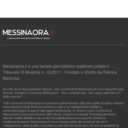
Messinaora.it è una testata giornalistica registrata presso il
Tribunale di Messina n. 12/2011 - Fondato e Diretto da Palmira
Mancuso.
Eccetto dove diversamente indicato, tutti i contenuti di Messinaora.it sono rilasciati sotto
licenza "Creative Commons Attribuzione - Non commerciale - Non opere derivate 3.0
Italia License".
Tutti i contenuti di Messinaora.it possono quindi essere utilizzati a patto di citare sempre
messinaora.it come fonte ed inserire un link o un collegamento visibile a
www.messinaora.it oppure alla pagina dell'articolo. In nessun caso i contenuti di
Messinaora.it possono essere utilizzati per scopi commerciali. Eventuali permessi
ulteriori relativi all'utilizzo dei contenuti pubblicati possono essere richiesti a
info@messinaora.it
. Messinaora.it non è responsabile dei contenuti dei siti in
collegamento, della qualità o correttezza dei dati forniti da terzi. Si riserva pertanto la