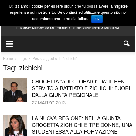
Utilizziamo i cookie per essere sicuri che tu possa avere la migliore
esperienza sul nostro sito. Se continui ad utilizzare questo sito noi
assumiamo che tu ne sia felice.
Ok
Home
Tags
Posts tagged with "zichichi"
Tag: zichichi
CROCETTA “ADDOLORATO” DA’ IL BEN
SERVITO A BATTIATO E ZICHICHI: FUORI
DALLA GIUNTA REGIONALE
27 MARZO 2013
LA NUOVA REGIONE: NELLA GIUNTA
CROCETTA ZICHICHI E TRE DONNE, UNA
STUDENTESSA ALLA FORMAZIONE