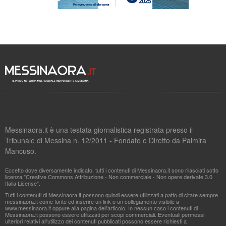
Messinaora.it è una testata giornalistica registrata presso il
Tribunale di Messina n. 12/2011 - Fondato e Diretto da Palmira
Mancuso.
Eccetto dove diversamente indicato, tutti i contenuti di Messinaora.it sono rilasciati sotto
licenza "Creative Commons Attribuzione - Non commerciale - Non opere derivate 3.0
Italia License".
Tutti i contenuti di Messinaora.it possono quindi essere utilizzati a patto di citare sempre
messinaora.it come fonte ed inserire un link o un collegamento visibile a
www.messinaora.it oppure alla pagina dell'articolo. In nessun caso i contenuti di
Messinaora.it possono essere utilizzati per scopi commerciali. Eventuali permessi
ulteriori relativi all'utilizzo dei contenuti pubblicati possono essere richiesti a