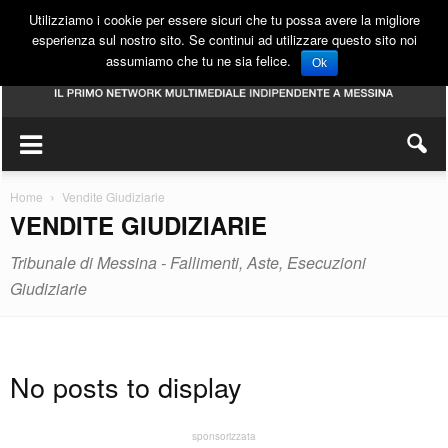
Utilizziamo i cookie per essere sicuri che tu possa avere la migliore
esperienza sul nostro sito. Se continui ad utilizzare questo sito noi
assumiamo che tu ne sia felice.
Ok
Home
Vendite Giudiziarie
VENDITE GIUDIZIARIE
Tribunale di Messina - Fallimenti, Aste, Esecuzioni
Giudiziarie
No posts to display
sponsorizzata