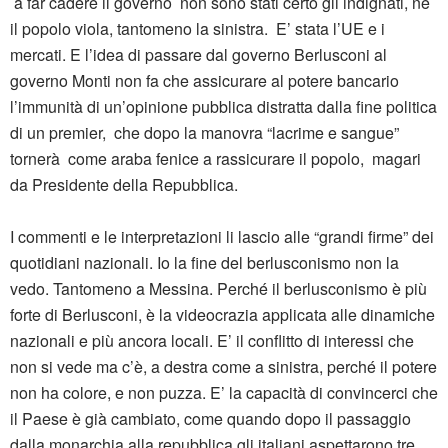
a far cadere il governo non sono stati certo gli indignati, ne
il popolo viola, tantomeno la sinistra. E’ stata l’UE e i
mercati. E l’idea di passare dal governo Berlusconi al
governo Monti non fa che assicurare al potere bancario
l’immunità di un’opinione pubblica distratta dalla fine politica
di un premier, che dopo la manovra “lacrime e sangue”
tornerà come araba fenice a rassicurare il popolo, magari
da Presidente della Repubblica.
I commenti e le interpretazioni li lascio alle “grandi firme” dei
quotidiani nazionali. Io la fine del berlusconismo non la
vedo. Tantomeno a Messina. Perché il berlusconismo è più
forte di Berlusconi, è la videocrazia applicata alle dinamiche
nazionali e più ancora locali. E’ il conflitto di interessi che
non si vede ma c’è, a destra come a sinistra, perché il potere
non ha colore, e non puzza. E’ la capacità di convincerci che
il Paese è già cambiato, come quando dopo il passaggio
dalla monarchia alla repubblica gli italiani aspettarono tre