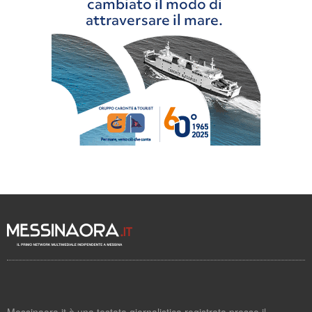
Messinaora.it è una testata giornalistica registrata presso il