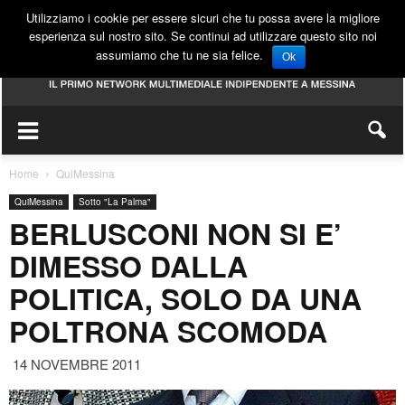
Utilizziamo i cookie per essere sicuri che tu possa avere la migliore
esperienza sul nostro sito. Se continui ad utilizzare questo sito noi
assumiamo che tu ne sia felice.
Ok
Home
QuiMessina
QuiMessina
Sotto "La Palma"
BERLUSCONI NON SI E’
DIMESSO DALLA
POLITICA, SOLO DA UNA
POLTRONA SCOMODA
14 NOVEMBRE 2011