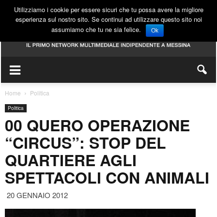
Utilizziamo i cookie per essere sicuri che tu possa avere la migliore
esperienza sul nostro sito. Se continui ad utilizzare questo sito noi
assumiamo che tu ne sia felice.
Ok
Home
Politica
Politica
00 QUERO OPERAZIONE
“CIRCUS”: STOP DEL
QUARTIERE AGLI
SPETTACOLI CON ANIMALI
20 GENNAIO 2012