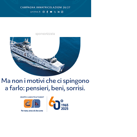
sponsorizzata