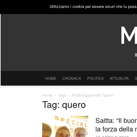
VENERDÌ, 7 AGOSTO 2026
ACCEDI
PUBBLICITÀ
Utilizziamo i cookie per essere sicuri che tu poss
HOME
CRONACA
POLITICA
ATTUALITÀ
Home
Tags
Posts tagged with "quero"
Tag: quero
Saitta: “Il b
la forza della 