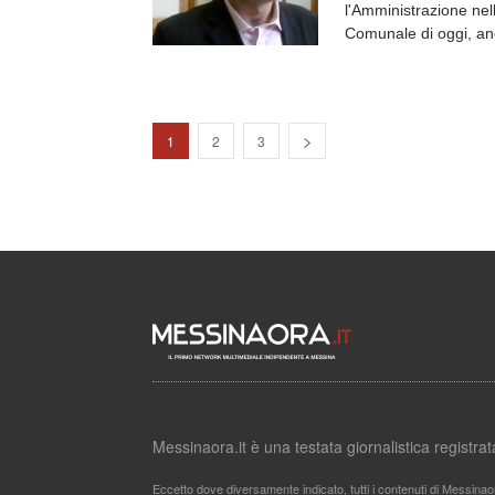
l'Amministrazione nell
Comunale di oggi, an
1
2
3
Messinaora.it è una testata giornalistica registr
Eccetto dove diversamente indicato, tutti i contenuti di Messinao