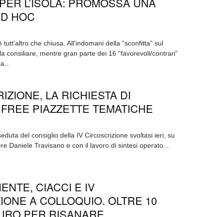
PER L’ISOLA: PROMOSSA UNA
AD HOC
 tutt'altro che chiusa. All'indomani della “sconfitta” sul
a consiliare, mentre gran parte dei 16 “favorevoli/contrari”
a...
IZIONE, LA RICHIESTA DI
 FREE PIAZZETTE TEMATICHE
seduta del consiglio della IV Circoscrizione svoltasi ieri, su
re Daniele Travisano e con il lavoro di sintesi operato...
NTE, CIACCI E IV
IONE A COLLOQUIO. OLTRE 10
EURO PER RISANARE...