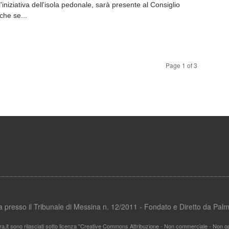
'iniziativa dell'isola pedonale, sarà presente al Consiglio
che se...
Page 1 of 3
ata presso il Tribunale di Messina n. 12/2011 - Fondato e Diretto da Pa
ra.it sono rilasciati sotto licenza "Creative Commons Attribuzione - Non commerciale - Non ope