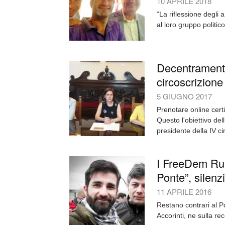
10 APRILE 2018
“La riflessione degl
al loro gruppo politic
Decentramento:
circoscrizione
5 GIUGNO 2017
Prenotare online certi
Questo l'obiettivo de
presidente della IV cir
I FreeDem Rus
Ponte”, silenzi
11 APRILE 2016
Restano contrari al P
Accorinti, ne sulla re