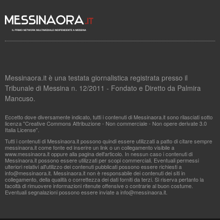
Messinaora.it è una testata giornalistica registrata presso il
Tribunale di Messina n. 12/2011 - Fondato e Diretto da Palmira
Mancuso.
Eccetto dove diversamente indicato, tutti i contenuti di Messinaora.it sono rilasciati sotto
licenza "Creative Commons Attribuzione - Non commerciale - Non opere derivate 3.0
Italia License".
Tutti i contenuti di Messinaora.it possono quindi essere utilizzati a patto di citare sempre
messinaora.it come fonte ed inserire un link o un collegamento visibile a
www.messinaora.it oppure alla pagina dell'articolo. In nessun caso i contenuti di
Messinaora.it possono essere utilizzati per scopi commerciali. Eventuali permessi
ulteriori relativi all'utilizzo dei contenuti pubblicati possono essere richiesti a
info@messinaora.it
. Messinaora.it non è responsabile dei contenuti dei siti in
collegamento, della qualità o correttezza dei dati forniti da terzi. Si riserva pertanto la
facoltà di rimuovere informazioni ritenute offensive o contrarie al buon costume.
Eventuali segnalazioni possono essere inviate a
info@messinaora.it
.