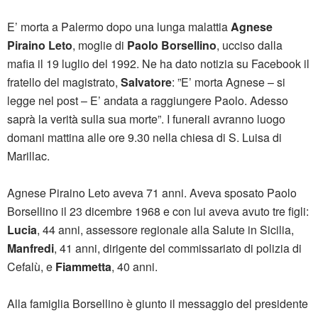
E’ morta a Palermo dopo una lunga malattia
Agnese
Piraino Leto
, moglie di
Paolo Borsellino
, ucciso dalla
mafia il 19 luglio del 1992. Ne ha dato notizia su Facebook il
fratello del magistrato,
Salvatore
: ”E’ morta Agnese – si
legge nel post – E’ andata a raggiungere Paolo. Adesso
saprà la verità sulla sua morte”. I funerali avranno luogo
domani mattina alle ore 9.30 nella chiesa di S. Luisa di
Marillac.
Agnese Piraino Leto aveva 71 anni. Aveva sposato Paolo
Borsellino il 23 dicembre 1968 e con lui aveva avuto tre figli:
Lucia
, 44 anni, assessore regionale alla Salute in Sicilia,
Manfredi
, 41 anni, dirigente del commissariato di polizia di
Cefalù, e
Fiammetta
, 40 anni.
Alla famiglia Borsellino è giunto il messaggio del presidente