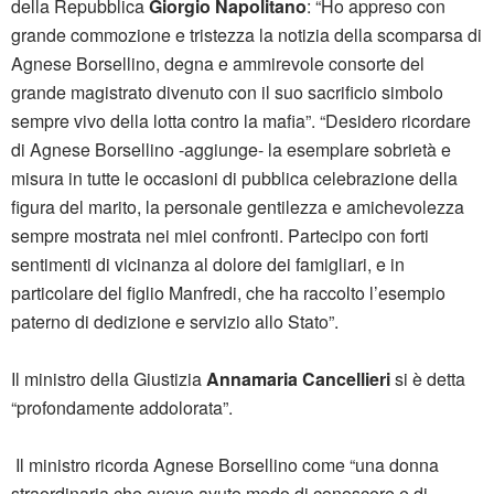
della Repubblica
Giorgio Napolitano
: “Ho appreso con
grande commozione e tristezza la notizia della scomparsa di
Agnese Borsellino, degna e ammirevole consorte del
grande magistrato divenuto con il suo sacrificio simbolo
sempre vivo della lotta contro la mafia”. “Desidero ricordare
di Agnese Borsellino -aggiunge- la esemplare sobrietà e
misura in tutte le occasioni di pubblica celebrazione della
figura del marito, la personale gentilezza e amichevolezza
sempre mostrata nei miei confronti. Partecipo con forti
sentimenti di vicinanza al dolore dei famigliari, e in
particolare del figlio Manfredi, che ha raccolto l’esempio
paterno di dedizione e servizio allo Stato”.
Il ministro della Giustizia
Annamaria Cancellieri
si è detta
“profondamente addolorata”.
Il ministro ricorda Agnese Borsellino come “una donna
straordinaria che avevo avuto modo di conoscere e di