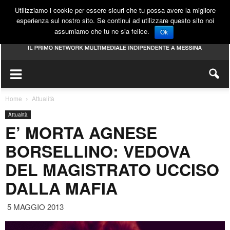
Utilizziamo i cookie per essere sicuri che tu possa avere la migliore
esperienza sul nostro sito. Se continui ad utilizzare questo sito noi
assumiamo che tu ne sia felice.
Ok
Home
Attualità
Attualità
E’ MORTA AGNESE
BORSELLINO: VEDOVA
DEL MAGISTRATO UCCISO
DALLA MAFIA
5 MAGGIO 2013