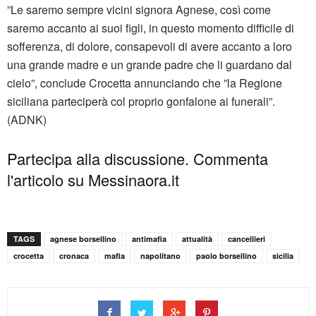
”Le saremo sempre vicini signora Agnese, così come
saremo accanto ai suoi figli, in questo momento difficile di
sofferenza, di dolore, consapevoli di avere accanto a loro
una grande madre e un grande padre che li guardano dal
cielo”, conclude Crocetta annunciando che ”la Regione
siciliana parteciperà col proprio gonfalone ai funerali”.
(ADNK)
Partecipa alla discussione. Commenta
l'articolo su Messinaora.it
TAGS
agnese borsellino
antimafia
attualità
cancellieri
crocetta
cronaca
mafia
napolitano
paolo borsellino
sicilia