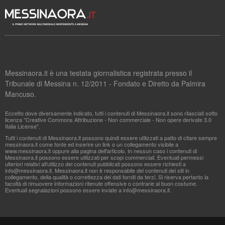
Messinaora.it è una testata giornalistica registrata presso il
Tribunale di Messina n. 12/2011 - Fondato e Diretto da Palmira
Mancuso.
Eccetto dove diversamente indicato, tutti i contenuti di Messinaora.it sono rilasciati sotto
licenza "Creative Commons Attribuzione - Non commerciale - Non opere derivate 3.0
Italia License".
Tutti i contenuti di Messinaora.it possono quindi essere utilizzati a patto di citare sempre
messinaora.it come fonte ed inserire un link o un collegamento visibile a
www.messinaora.it oppure alla pagina dell'articolo. In nessun caso i contenuti di
Messinaora.it possono essere utilizzati per scopi commerciali. Eventuali permessi
ulteriori relativi all'utilizzo dei contenuti pubblicati possono essere richiesti a
info@messinaora.it
. Messinaora.it non è responsabile dei contenuti dei siti in
collegamento, della qualità o correttezza dei dati forniti da terzi. Si riserva pertanto la
facoltà di rimuovere informazioni ritenute offensive o contrarie al buon costume.
Eventuali segnalazioni possono essere inviate a
info@messinaora.it
.