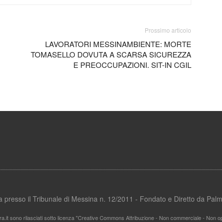
Prossimo articolo
LAVORATORI MESSINAMBIENTE: MORTE
TOMASELLO DOVUTA A SCARSA SICUREZZA
E PREOCCUPAZIONI. SIT-IN CGIL
ata presso il Tribunale di Messina n. 12/2011 - Fondato e Diretto da Pa
ra.it sono rilasciati sotto licenza "Creative Commons Attribuzione - Non commerciale - Non ope