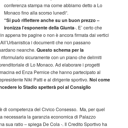
conferenza stampa ma come abbiamo detto a Lo
Monaco fino alla scorso lunedì”.
“Si può riflettere anche su un buon prezzo –
ironizza l’esponente della Giunta
-. E’ certo che
in appena tre pagine o non è ancora firmata dai vertici
. All’Urbanistica i documenti che non passano
i guardano neanche.
Questo schema per la
 riformularlo sicuramente con un piano che delimiti
prenditoriale di Lo Monaco. Ad elaborare i progetti
lamacina ed Enza Pernice che hanno partecipato al
presidente Niki Patti e al dirigente sportivo.
Noi come
ncedere lo Stadio spetterà poi al Consiglio
 è di competenza del Civico Consesso. Ma, per quel
era necessaria la garanzia economica di Palazzo
una sua ratio – spiega De Cola -. Il Credito Sportivo ha