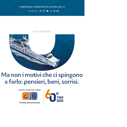
sponsorizzata