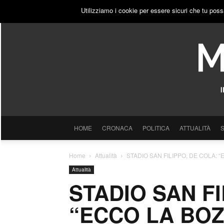
GIOVEDÌ, 6 AGOSTO 2026
ACCEDI
PUBBLICITÀ
Utilizziamo i cookie per essere sicuri che tu poss
HOME
CRONACA
POLITICA
ATTUALITÀ
Home
Attualità
STADIO SAN FILIPPO, DE COLA: 
Attualità
STADIO SAN FI
“ECCO LA BO