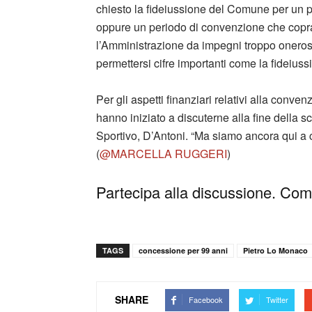
chiesto la fideiussione del Comune per un 
oppure un periodo di convenzione che copra 
l’Amministrazione da impegni troppo oneros
permettersi cifre importanti come la fideiuss
Per gli aspetti finanziari relativi alla con
hanno iniziato a discuterne alla fine della s
Sportivo, D’Antoni. “Ma siamo ancora qui a ce
(
@MARCELLA RUGGERI
)
Partecipa alla discussione. Comm
TAGS
concessione per 99 anni
Pietro Lo Monaco
SHARE
Facebook
Twitter