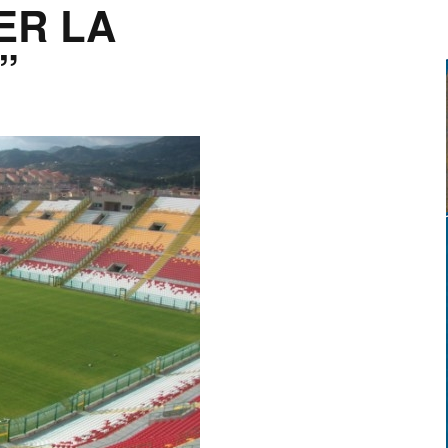
ER LA
”