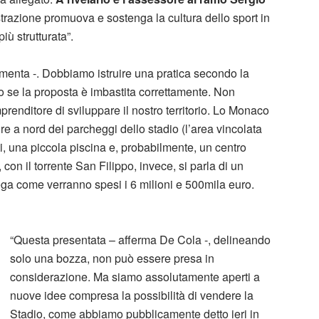
trazione promuova e sostenga la cultura dello sport in
iù strutturata”.
omenta -. Dobbiamo istruire una pratica secondo la
o se la proposta è imbastita correttamente. Non
renditore di sviluppare il nostro territorio. Lo Monaco
ire a nord dei parcheggi dello stadio (l’area vincolata
ti, una piccola piscina e, probabilmente, un centro
 con il torrente San Filippo, invece, si parla di un
ga come verranno spesi i 6 milioni e 500mila euro.
“Questa presentata – afferma De Cola -, delineando
solo una bozza, non può essere presa in
considerazione. Ma siamo assolutamente aperti a
nuove idee compresa la possibilità di vendere la
Stadio, come abbiamo pubblicamente detto ieri in