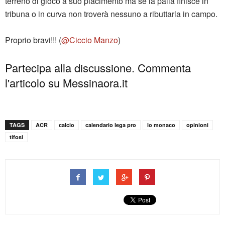
terreno di gioco a suo piacimento ma se la palla finisce in
tribuna o in curva non troverà nessuno a ributtarla in campo.
Proprio bravi!!! (
@Ciccio Manzo
)
Partecipa alla discussione. Commenta
l'articolo su Messinaora.it
TAGS
ACR
calcio
calendario lega pro
lo monaco
opinioni
tifosi