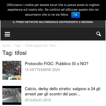
Utilizziamo i cookie per essere sicuri che tu possa avere la migliore
esperienza sul nostro sito. Se continui ad utilizzare questo sito noi
assumiamo che tu ne sia felice.
Ok
Home
Tags
Posts tagged with "tifosi"
Tag: tifosi
Protocollo FIGC: Pubblico SI o NO?
15 SETTEMBRE 2020
Calcio, derby dello stretto: salgono a 24 gli
arresti per gli scontri del post...
23 LUGLIO 2015