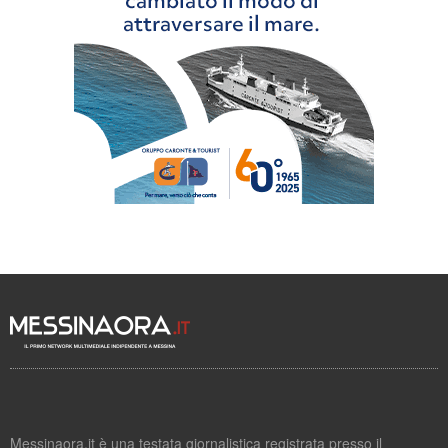
Messinaora.it è una testata giornalistica registrata presso il