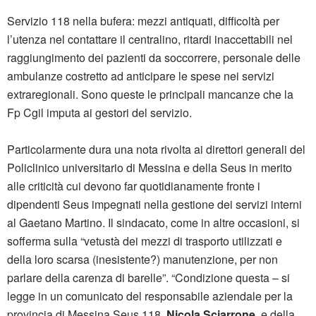
Servizio 118 nella bufera: mezzi antiquati, difficoltà per
l’utenza nel contattare il centralino, ritardi inaccettabili nel
raggiungimento dei pazienti da soccorrere, personale delle
ambulanze costretto ad anticipare le spese nei servizi
extraregionali. Sono queste le principali mancanze che la
Fp Cgil imputa ai gestori del servizio.
Particolarmente dura una nota rivolta ai direttori generali del
Policlinico universitario di Messina e della Seus in merito
alle criticità cui devono far quotidianamente fronte i
dipendenti Seus impegnati nella gestione dei servizi interni
al Gaetano Martino. Il sindacato, come in altre occasioni, si
sofferma sulla “vetustà dei mezzi di trasporto utilizzati e
della loro scarsa (inesistente?) manutenzione, per non
parlare della carenza di barelle”. “Condizione questa – si
legge in un comunicato del responsabile aziendale per la
provincia di Messina Seus 118,
Nicola Sciarrone
, e della