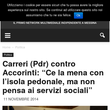
Utilizziamo i cookie per essere sicuri che tu possa avere la migliore
esperienza sul nostro sito. Se continui ad utilizzare questo sito noi
assumiamo che tu ne sia felice.
Ok
Home
Politica
Politica
Carreri (Pdr) contro
Accorinti: “Ce la mena con
l’isola pedonale, ma non
pensa ai servizi sociali”
11 NOVEMBRE 2014