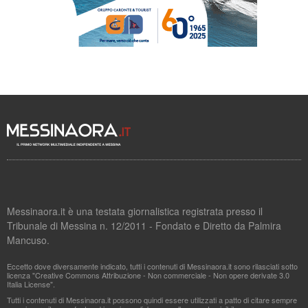
Messinaora.it è una testata giornalistica registrata presso il
Tribunale di Messina n. 12/2011 - Fondato e Diretto da Palmira
Mancuso.
Eccetto dove diversamente indicato, tutti i contenuti di Messinaora.it sono rilasciati sotto
licenza "Creative Commons Attribuzione - Non commerciale - Non opere derivate 3.0
Italia License".
Tutti i contenuti di Messinaora.it possono quindi essere utilizzati a patto di citare sempre