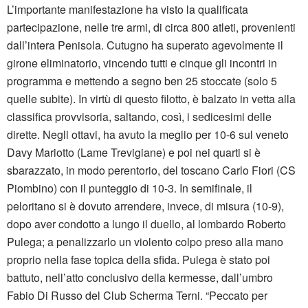
L’importante manifestazione ha visto la qualificata
partecipazione, nelle tre armi, di circa 800 atleti, provenienti
dall’intera Penisola. Cutugno ha superato agevolmente il
girone eliminatorio, vincendo tutti e cinque gli incontri in
programma e mettendo a segno ben 25 stoccate (solo 5
quelle subite). In virtù di questo filotto, è balzato in vetta alla
classifica provvisoria, saltando, così, i sedicesimi delle
dirette. Negli ottavi, ha avuto la meglio per 10-6 sul veneto
Davy Mariotto (Lame Trevigiane) e poi nei quarti si è
sbarazzato, in modo perentorio, del toscano Carlo Fiori (CS
Piombino) con il punteggio di 10-3. In semifinale, il
peloritano si è dovuto arrendere, invece, di misura (10-9),
dopo aver condotto a lungo il duello, al lombardo Roberto
Pulega; a penalizzarlo un violento colpo preso alla mano
proprio nella fase topica della sfida. Pulega è stato poi
battuto, nell’atto conclusivo della kermesse, dall’umbro
Fabio Di Russo del Club Scherma Terni. “Peccato per