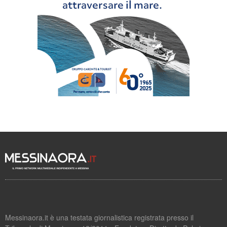
Messinaora.it è una testata giornalistica registrata presso il