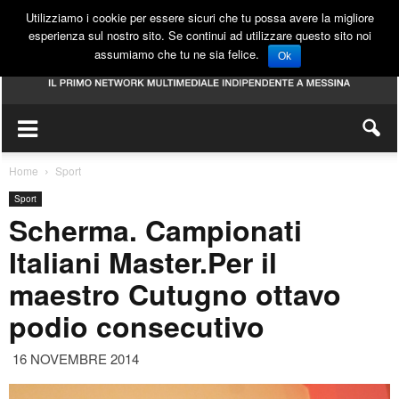
Utilizziamo i cookie per essere sicuri che tu possa avere la migliore
esperienza sul nostro sito. Se continui ad utilizzare questo sito noi
assumiamo che tu ne sia felice.
Ok
Home
Sport
Sport
Scherma. Campionati
Italiani Master.Per il
maestro Cutugno ottavo
podio consecutivo
16 NOVEMBRE 2014