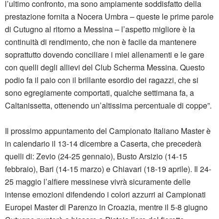
l’ultimo confronto, ma sono ampiamente soddisfatto della
prestazione fornita a Nocera Umbra – queste le prime parole
di Cutugno al ritorno a Messina – l’aspetto migliore è la
continuità di rendimento, che non è facile da mantenere
soprattutto dovendo conciliare i miei allenamenti e le gare
con quelli degli allievi del Club Scherma Messina. Questo
podio fa il paio con il brillante esordio dei ragazzi, che si
sono egregiamente comportati, qualche settimana fa, a
Caltanissetta, ottenendo un’altissima percentuale di coppe”.
Il prossimo appuntamento del Campionato Italiano Master è
in calendario il 13-14 dicembre a Caserta, che precederà
quelli di: Zevio (24-25 gennaio), Busto Arsizio (14-15
febbraio), Bari (14-15 marzo) e Chiavari (18-19 aprile). Il 24-
25 maggio l’alfiere messinese vivrà sicuramente delle
intense emozioni difendendo i colori azzurri ai Campionati
Europei Master di Parenzo in Croazia, mentre il 5-8 giugno