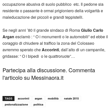
occupazione abusiva di suolo pubblico etc. Il pedone sia
residente o passante è ormai prigioniero della volgarità e
maleducazione dei piccoli e grandi teppistelli.
Se negli anni ’80 il grande sindaco di Roma
Giulio Carlo
Argan
esclamò : “ O i monumenti o le automobili” ed ebbe il
coraggio di chiudere al traffico la zona del Colosseo
avremmo sperato che
Accorinti
, dall’alto di un campanile,
gridasse: “ O i bipedi o le quattroruote”…
Partecipa alla discussione. Commenta
l'articolo su Messinaora.it
TAGS
accorinti
argan
mobilità
natale 2015
pedonalizzazione
politica