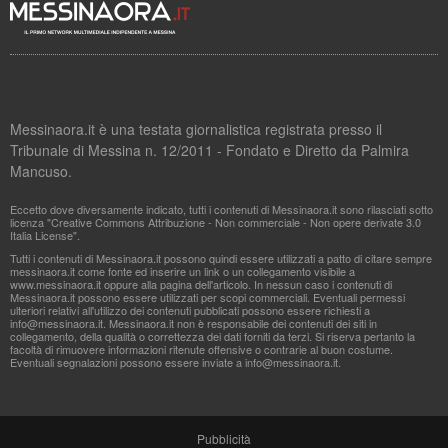
Messinaora.it è una testata giornalistica registrata presso il
Tribunale di Messina n. 12/2011 - Fondato e Diretto da Palmira
Mancuso.
Eccetto dove diversamente indicato, tutti i contenuti di Messinaora.it sono rilasciati sotto
licenza "Creative Commons Attribuzione - Non commerciale - Non opere derivate 3.0
Italia License".
Tutti i contenuti di Messinaora.it possono quindi essere utilizzati a patto di citare sempre
messinaora.it come fonte ed inserire un link o un collegamento visibile a
www.messinaora.it oppure alla pagina dell'articolo. In nessun caso i contenuti di
Messinaora.it possono essere utilizzati per scopi commerciali. Eventuali permessi
ulteriori relativi all'utilizzo dei contenuti pubblicati possono essere richiesti a
info@messinaora.it
. Messinaora.it non è responsabile dei contenuti dei siti in
collegamento, della qualità o correttezza dei dati forniti da terzi. Si riserva pertanto la
facoltà di rimuovere informazioni ritenute offensive o contrarie al buon costume.
Eventuali segnalazioni possono essere inviate a
info@messinaora.it
.
Pubblicità