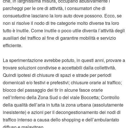
che, in larghissima misura, occupano abusivamente i
parcheggi per le ore di attività, i consumatori che di
consuetudine lasciano la loro auto dove possono. Ecco, se
non si risolve il nodo di tre categorie molto diverse tra loro
tutto è inutile. Come inutile o poco utile diventa l’attività degli
ausiliari del traffico al fine di garantire mobilità e servizio
efficiente.
La sperimentazione avrebbe potuto, in questi anni, provare a
trovare soluzioni condivise e accettabili dalla collettività.
Quindi ipotesi di chiusure di spazi e strade per periodi
domenicali e/o festivi e prefestivi; chiusure orarie al traffico;
blocco del passaggio dei tir in alcune fasce orarie
nell’inferno della Zona Sud o del viale Boccetta; Controllo
della qualità dell’aria in tutta la zona urbana (assolutamente
inesistente) e azioni per il decongestionamento dei nodi di
traffico intenso a causa dello shopping e dell’ambulantato
diffuso e malavitoso.