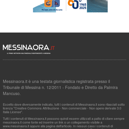
Messinaora.it è una testata giornalistica registrata presso il
Tribunale di Messina n. 12/2011 - Fondato e Diretto da Palmira
Mancuso.
Eccetto dove diversamente indicato, tutti i contenuti di Messinaora.it sono rilasciati sotto
licenza "Creative Commons Attribuzione - Non commerciale - Non opere derivate 3.0
Italia License".
Tutti i contenuti di Messinaora.it possono quindi essere utilizzati a patto di citare sempre
messinaora.it come fonte ed inserire un link o un collegamento visibile a
www.messinaora.it oppure alla pagina dell'articolo. In nessun caso i contenuti di