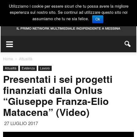
Utilizziamo i cookie per essere sicuri che tu possa avere la migliore
esperienza sul nostro sito. Se continui ad utilizzare questo sito noi
assumiamo che tu ne sia felice.
Ok
Home
Attualità
Attualità
Evidenza
Lavoro
Presentati i sei progetti
finanziati dalla Onlus
“Giuseppe Franza-Elio
Matacena” (Video)
27 LUGLIO 2017