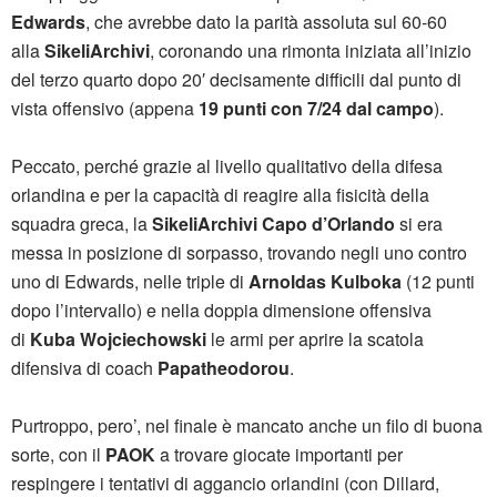
Edwards
, che avrebbe dato la parità assoluta sul 60-60
alla
SikeliArchivi
, coronando una rimonta iniziata all’inizio
del terzo quarto dopo 20′ decisamente difficili dal punto di
vista offensivo (appena
19 punti con 7/24 dal campo
).
Peccato, perché grazie al livello qualitativo della difesa
orlandina e per la capacità di reagire alla fisicità della
squadra greca, la
SikeliArchivi Capo d’Orlando
si era
messa in posizione di sorpasso, trovando negli uno contro
uno di Edwards, nelle triple di
Arnoldas Kulboka
(12 punti
dopo l’intervallo) e nella doppia dimensione offensiva
di
Kuba Wojciechowski
le armi per aprire la scatola
difensiva di coach
Papatheodorou
.
Purtroppo, pero’, nel finale è mancato anche un filo di buona
sorte, con il
PAOK
a trovare giocate importanti per
respingere i tentativi di aggancio orlandini (con Dillard,