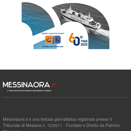
Messinaora.it è una testata giornalistica registrata presso il
Tribunale di Messina n. 12/2011 - Fondato e Diretto da Palmira