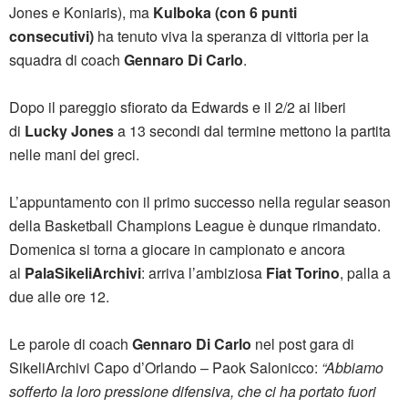
Jones e Koniaris), ma
Kulboka (con 6 punti
consecutivi)
ha tenuto viva la speranza di vittoria per la
squadra di coach
Gennaro Di Carlo
.
Dopo il pareggio sfiorato da Edwards e il 2/2 ai liberi
di
Lucky Jones
a 13 secondi dal termine mettono la partita
nelle mani dei greci.
L’appuntamento con il primo successo nella regular season
della Basketball Champions League è dunque rimandato.
Domenica si torna a giocare in campionato e ancora
al
PalaSikeliArchivi
: arriva l’ambiziosa
Fiat Torino
, palla a
due alle ore 12.
Le parole di coach
Gennaro Di Carlo
nel post gara di
SikeliArchivi Capo d’Orlando – Paok Salonicco:
“
Abbiamo
sofferto la loro pressione difensiva, che ci ha portato fuori