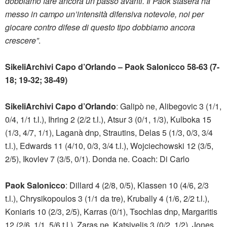
dobbiamo fare ancora un passo avanti. Il Paok stasera ha
messo in campo un’intensità difensiva notevole, noi per
giocare contro difese di questo tipo dobbiamo ancora
crescere
”
.
SikeliArchivi Capo d’Orlando – Paok Salonicco 58-63 (7-
18; 19-32; 38-49)
SikeliArchivi Capo d’Orlando
: Galipò ne, Alibegovic 3 (1/1,
0/4, 1/1 t.l.), Ihring 2 (2/2 t.l.), Atsur 3 (0/1, 1/3), Kulboka 15
(1/3, 4/7, 1/1), Laganà dnp, Strautins, Delas 5 (1/3, 0/3, 3/4
t.l.), Edwards 11 (4/10, 0/3, 3/4 t.l.), Wojciechowski 12 (3/5,
2/5), Ikovlev 7 (3/5, 0/1). Donda ne. Coach: Di Carlo
Paok Salonicco
: Dillard 4 (2/8, 0/5), Klassen 10 (4/6, 2/3
t.l.), Chrysikopoulos 3 (1/1 da tre), Krubally 4 (1/6, 2/2 t.l.),
Koniaris 10 (2/3, 2/5), Karras (0/1), Tsochlas dnp, Margaritis
12 (2/6, 1/1, 5/6 t.l.), Zaras ne, Katsivelis 3 (0/2, 1/2), Jones