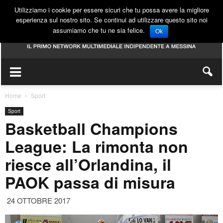
Utilizziamo i cookie per essere sicuri che tu possa avere la migliore
esperienza sul nostro sito. Se continui ad utilizzare questo sito noi
assumiamo che tu ne sia felice.
Ok
Home
Sport
Sport
Basketball Champions
League: La rimonta non
riesce all’Orlandina, il
PAOK passa di misura
24 OTTOBRE 2017