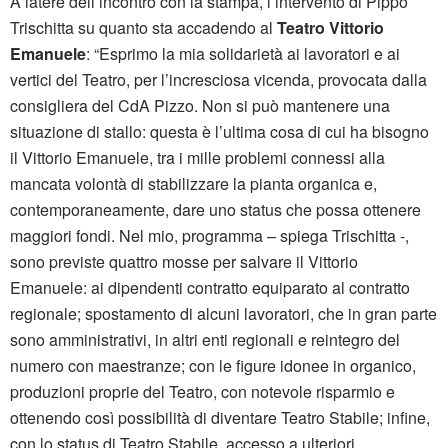
A latere dell’incontro con la stampa, l’intervento di Pippo
Trischitta su quanto sta accadendo al
Teatro Vittorio
Emanuele
: “Esprimo la mia solidarietà ai lavoratori e ai
vertici del Teatro, per l’incresciosa vicenda, provocata dalla
consigliera del CdA Pizzo. Non si può mantenere una
situazione di stallo: questa è l’ultima cosa di cui ha bisogno
il Vittorio Emanuele, tra i mille problemi connessi alla
mancata volontà di stabilizzare la pianta organica e,
contemporaneamente, dare uno status che possa ottenere
maggiori fondi. Nel mio, programma – spiega Trischitta -,
sono previste quattro mosse per salvare il Vittorio
Emanuele: ai dipendenti contratto equiparato al contratto
regionale; spostamento di alcuni lavoratori, che in gran parte
sono amministrativi, in altri enti regionali e reintegro del
numero con maestranze; con le figure idonee in organico,
produzioni proprie del Teatro, con notevole risparmio e
ottenendo così possibilità di diventare Teatro Stabile; infine,
con lo status di Teatro Stabile, accesso a ulteriori