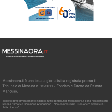
Messinaora.it è una testata giornalistica registrata presso il
Tribunale di Messina n. 12/2011 - Fondato e Diretto da Palmira
Mancuso.
Eccetto dove diversamente indicato, tutti i contenuti di Messinaora.it sono rilasciati sotto
licenza "Creative Commons Attribuzione - Non commerciale - Non opere derivate 3.0
Italia License".