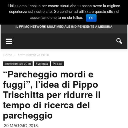
Utilizziamo i cookie per essere sicuri che tu possa avere la migliore
esperienza sul nostro sito. Se continui ad utilizzare questo sito noi
assumiamo che tu ne sia felice.
Ok
Home
amministrative 2018
amministrative 2018
Evidenza
Politica
“Parcheggio mordi e
fuggi”, l’idea di Pippo
Trischitta per ridurre il
tempo di ricerca del
parcheggio
30 MAGGIO 2018