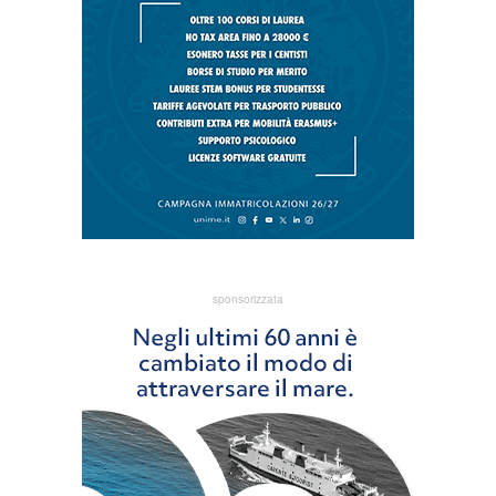
sponsorizzata