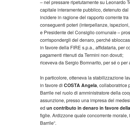
– nel pressare ripetutamente su Leonardo Te
capitale interamente pubblico, detenuto da
incidere in ragione del rapporto corrente tr
conseguenti poteri (interpellanze, ispezioni,
e Presidente del Consiglio cornunale – pro
corrispondergli del denaro, perché sblocca
in favore della FIRE s.p.a., affidataria, per 
pagamenti ritenuti da Termini non dovuti;
riceveva da Sergio Bomnarito, per sé o per al
In particolore, otteneva la stabilizzazione 
in favore di
COSTA Angela
, collaboratrice
Barrile nel ruolo di amministratore della co
assunzione, presso una impresa del medesim
ed
un contributo in denaro in favore del
figlie. Ardizzone quale concorrente morale, i
Barrile”.