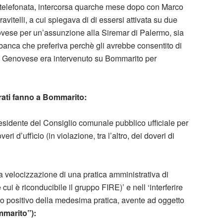
a telefonata, intercorsa quarche mese dopo con Marco
vitelli, a cui spiegava di di essersi attivata su due
novese per un’assunzione alla Siremar di Palermo, sia
 banca che preferiva perchè gli avrebbe consentito di
 Genovese era intervenuto su Bommarito per
trati fanno a Bommarito:
esidente del Consiglio comunale pubblico ufficiale per
ri d’uffìcio (in violazione, tra l’altro, dei doveri di
 la velocizzazione di una pratica amministrativa di
ui è riconducibile il gruppo FIRE)’ e nell ‘interferire
ito positivo della medesima pratica, avente ad oggetto
mmarito”):