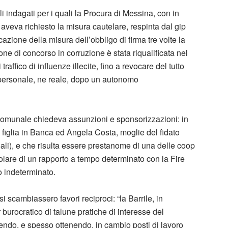
i indagati per i quali la Procura di Messina, con in
aveva richiesto la misura cautelare, respinta dal gip
azione della misura dell’obbligo di firma tre volte la
one di concorso in corruzione è stata riqualificata nel
traffico di influenze illecite, fino a revocare del tutto
 personale, ne reale, dopo un autonomo
comunale chiedeva assunzioni e sponsorizzazioni: in
 figlia in Banca ed Angela Costa, moglie del fidato
ali), e che risulta essere prestanome di una delle coop
 titolare di un rapporto a tempo determinato con la Fire
o indeterminato.
i scambiassero favori reciproci: “la Barrile, in
 burocratico di talune pratiche di interesse del
dendo, e spesso ottenendo, in cambio posti di lavoro