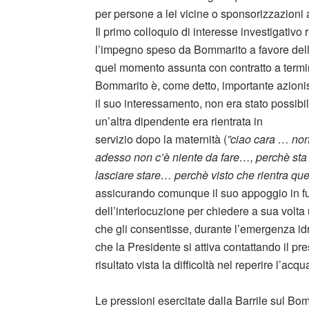
per persone a lei vicine o sponsorizzazioni a
Il primo colloquio di interesse investigativo
l’impegno speso da Bommarito a favore della 
quel momento assunta con contratto a termine
Bommarito è, come detto, importante azionis
il suo interessamento, non era stato possibil
un’altra dipendente era rientrata in
servizio dopo la maternità (
”ciao cara … non
adesso non c’è niente da fare…, perchè sta
lasciare stare… perchè visto che rientra 
assicurando comunque il suo appoggio in fu
dell’interlocuzione per chiedere a sua volta 
che gli consentisse, durante l’emergenza idr
che la Presidente si attiva contattando il 
risultato vista la difficoltà nel reperire l’acq
Le pressioni esercitate dalla Barrile sul Bo