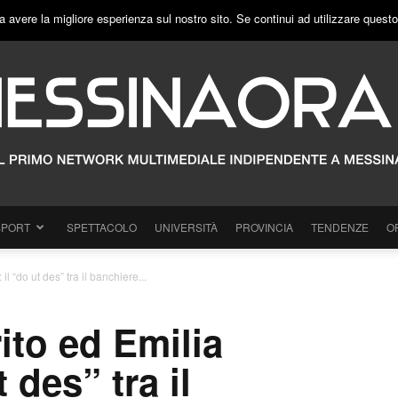
a avere la migliore esperienza sul nostro sito. Se continui ad utilizzare quest
SPORT
SPETTACOLO
UNIVERSITÀ
PROVINCIA
TENDENZE
O
l “do ut des” tra il banchiere...
to ed Emilia
t des” tra il