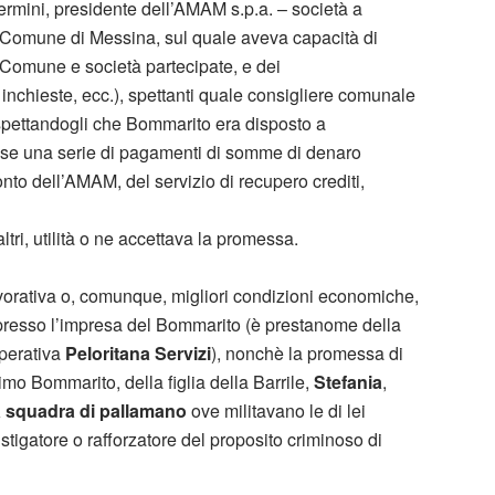
rmini, presidente dell’AMAM s.p.a. – società a
l Comune di Messina, sul quale aveva capacità di
a Comune e società partecipate, e dei
 inchieste, ecc.), spettanti quale consigliere comunale
spettandogli che Bommarito era disposto a
sse una serie di pagamenti di somme di denaro
conto dell’AMAM, del servizio di recupero crediti,
tri, utilità o ne accettava la promessa.
lavorativa o, comunque, migliori condizioni economiche,
 presso l’impresa del Bommarito (è prestanome della
operativa
Peloritana Servizi
), nonchè la promessa di
o Bommarito, della figlia della Barrile,
Stefania
,
la squadra di pallamano
ove militavano le di lei
stigatore o rafforzatore del proposito criminoso di