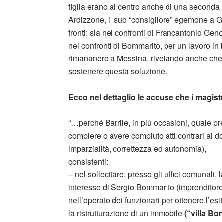
figlia erano al centro anche di una second
Ardizzone, il suo “consigliore” egemone a Gra
fronti: sia nei confronti di Francantonio Ge
nei confronti di Bommarito, per un lavoro in
rimananere a Messina, rivelando anche che
sostenere questa soluzione.
Ecco nel dettaglio le accuse che i magis
“…perché Barrile, in più occasioni, quale pr
compiere o avere compiuto atti contrari ai dove
imparzialità, correttezza ed autonomia),
consistenti:
– nel sollecitare, presso gli uffici comunali,
interesse di Sergio Bommarito (imprenditore c
nell’operato dei funzionari per ottenere l’es
la ristrutturazione di un immobile
(“villa Bo