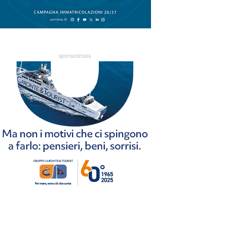
sponsorizzata