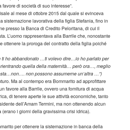
 favore di società di suo interesse”.
 risale al mese di ottobre 2015 dal quale si evinceva
sistemazione lavorativa della figlia Stefania, fino in
 presso la Banca di Credito Peloritana, di cui il
ta. L’uomo rappresentava alla Barrile che, nonostante
e ottenere la proroga del contratto della figlia poiché
 ti ho abbandonato …ti volevo dire…io ho parlato per
 rientrando quella della maternità… però ora…, meglio
questa…non…. non possono assumerne un’altra …”)
turo. Ma al contempo era Bommarito ad approfittare
un favore alla Barrile, ovvero una fomitura di acqua
ica, di tenere aperte le sue attività economiche, tanto
presidente dell’Amam Termini, ma non ottenendo alcun
ua (erano i giorni della gravissima crisi idrica).
mmarito per ottenere la sistemazione in banca della