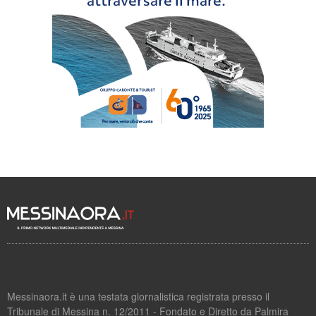
Messinaora.it è una testata giornalistica registrata presso il
Tribunale di Messina n. 12/2011 - Fondato e Diretto da Palmira