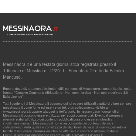
Messinaora.it è una testata giornalistica registrata presso il
Tribunale di Messina n. 12/2011 - Fondato e Diretto da Palmira
Mancuso.
Eccetto dove diversamente indicato, tutti i contenuti di Messinaora.it sono rilasciati sotto
licenza "Creative Commons Attribuzione - Non commerciale - Non opere derivate 3.0
Italia License".
Tutti i contenuti di Messinaora.it possono quindi essere utilizzati a patto di citare sempre
messinaora.it come fonte ed inserire un link o un collegamento visibile a
www.messinaora.it oppure alla pagina dell'articolo. In nessun caso i contenuti di
Messinaora.it possono essere utilizzati per scopi commerciali. Eventuali permessi
ulteriori relativi all'utilizzo dei contenuti pubblicati possono essere richiesti a
info@messinaora.it
. Messinaora.it non è responsabile dei contenuti dei siti in
collegamento, della qualità o correttezza dei dati forniti da terzi. Si riserva pertanto la
facoltà di rimuovere informazioni ritenute offensive o contrarie al buon costume.
Eventuali segnalazioni possono essere inviate a
info@messinaora.it
.