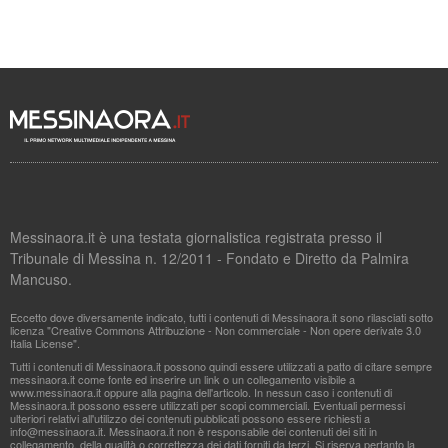
Messinaora.it è una testata giornalistica registrata presso il
Tribunale di Messina n. 12/2011 - Fondato e Diretto da Palmira
Mancuso.
Eccetto dove diversamente indicato, tutti i contenuti di Messinaora.it sono rilasciati sotto
licenza "Creative Commons Attribuzione - Non commerciale - Non opere derivate 3.0
Italia License".
Tutti i contenuti di Messinaora.it possono quindi essere utilizzati a patto di citare sempre
messinaora.it come fonte ed inserire un link o un collegamento visibile a
www.messinaora.it oppure alla pagina dell'articolo. In nessun caso i contenuti di
Messinaora.it possono essere utilizzati per scopi commerciali. Eventuali permessi
ulteriori relativi all'utilizzo dei contenuti pubblicati possono essere richiesti a
info@messinaora.it
. Messinaora.it non è responsabile dei contenuti dei siti in
collegamento, della qualità o correttezza dei dati forniti da terzi. Si riserva pertanto la