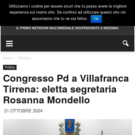
Utilizziamo i cookie per essere sicuri che tu possa avere la migliore
esperienza sul nostro sito. Se continui ad utilizzare questo sito noi
assumiamo che tu ne sia felice.
Ok
Home
Politica
Politica
Congresso Pd a Villafranca
Tirrena: eletta segretaria
Rosanna Mondello
21 OTTOBRE 2024