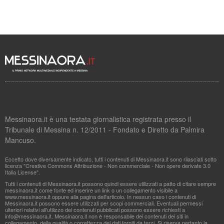
Messinaora.it è una testata giornalistica registrata presso il
Tribunale di Messina n. 12/2011 - Fondato e Diretto da Palmira
Mancuso.
Eccetto dove diversamente indicato, tutti i contenuti di Messinaora.it sono rilasciati sotto
licenza "Creative Commons Attribuzione - Non commerciale - Non opere derivate 3.0
Italia License".
Tutti i contenuti di Messinaora.it possono quindi essere utilizzati a patto di citare sempre
messinaora.it come fonte ed inserire un link o un collegamento visibile a
www.messinaora.it oppure alla pagina dell'articolo. In nessun caso i contenuti di
Messinaora.it possono essere utilizzati per scopi commerciali. Eventuali permessi
ulteriori relativi all'utilizzo dei contenuti pubblicati possono essere richiesti a
info@messinaora.it
. Messinaora.it non è responsabile dei contenuti dei siti in
collegamento, della qualità o correttezza dei dati forniti da terzi. Si riserva pertanto la