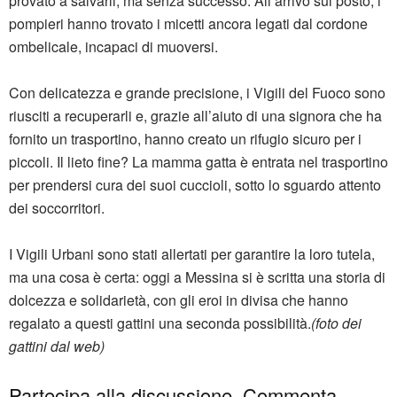
provato a salvarli, ma senza successo. All’arrivo sul posto, i
pompieri hanno trovato i micetti ancora legati dal cordone
ombelicale, incapaci di muoversi.
Con delicatezza e grande precisione, i Vigili del Fuoco sono
riusciti a recuperarli e, grazie all’aiuto di una signora che ha
fornito un trasportino, hanno creato un rifugio sicuro per i
piccoli. Il lieto fine? La mamma gatta è entrata nel trasportino
per prendersi cura dei suoi cuccioli, sotto lo sguardo attento
dei soccorritori.
I Vigili Urbani sono stati allertati per garantire la loro tutela,
ma una cosa è certa: oggi a Messina si è scritta una storia di
dolcezza e solidarietà, con gli eroi in divisa che hanno
regalato a questi gattini una seconda possibilità.
(foto dei
gattini dal web)
Partecipa alla discussione. Commenta