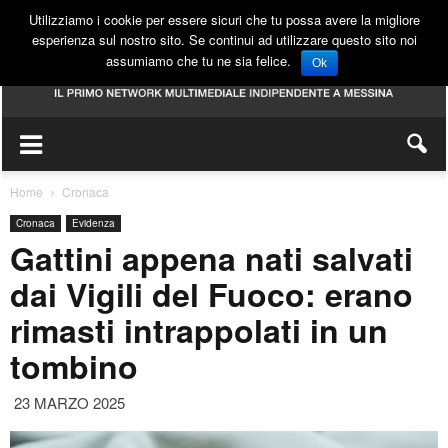
Utilizziamo i cookie per essere sicuri che tu possa avere la migliore
esperienza sul nostro sito. Se continui ad utilizzare questo sito noi
assumiamo che tu ne sia felice.
Ok
Home
Cronaca
Cronaca
Evidenza
Gattini appena nati salvati
dai Vigili del Fuoco: erano
rimasti intrappolati in un
tombino
23 MARZO 2025