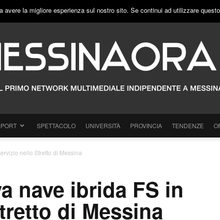
a avere la migliore esperienza sul nostro sito. Se continui ad utilizzare quest
SPORT
SPETTACOLO
UNIVERSITÀ
PROVINCIA
TENDENZE
O
ervizio nello Stretto di Messina
a nave ibrida FS in
Stretto di Messina