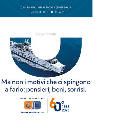
sponsorizzata