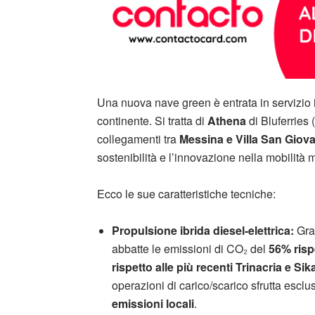
Una nuova nave green è entrata in servizio i
continente. Si tratta di
Athena
di Bluferries
collegamenti tra
Messina e Villa San Giov
sostenibilità e l’innovazione nella mobilità m
Ecco le sue caratteristiche tecniche:
Propulsione ibrida diesel-elettrica:
Graz
abbatte le emissioni di CO₂ del
56% rispe
rispetto alle più recenti Trinacria e Sik
operazioni di carico/scarico sfrutta escl
emissioni locali
.